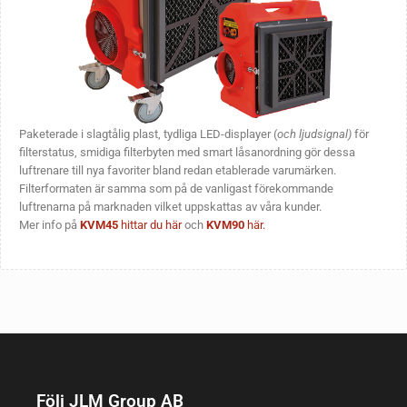
Paketerade i slagtålig plast, tydliga LED-displayer (
och ljudsignal)
för
filterstatus, smidiga filterbyten med smart låsanordning gör dessa
luftrenare till nya favoriter bland redan etablerade varumärken.
Filterformaten är samma som på de vanligast förekommande
luftrenarna på marknaden vilket uppskattas av våra kunder.
Mer info på
KVM45
hittar du här
och
KVM90
här.
Följ JLM Group AB