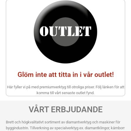
Glöm inte att titta in i vår outlet!
Här fyller vi på med premiumverktyg till otroliga priser. Följ länken för att
komma till vårt senaste outlet fynd.
VÅRT ERBJUDANDE
Brett och högkvalitativt sortiment av diamantverktyg och maskiner för
byggindustrin. Tillverkning av specialverktyg ex. diamantklingor, kärnborr