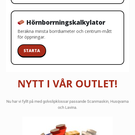
Hörnborrningskalkylator
Beräkna minsta borrdiameter och centrum-mått
för öppningar.
STARTA
NYTT I VÅR OUTLET!
Nu har vi fyllt på med golvslipklossar passande Scanmaskin, Husqvarna
och Lavina.