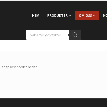
HEM
PRODUKTER
OM OSS
K
t, ange lösenordet nedan.