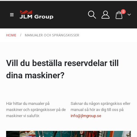
0
HOME
MANUALER OCH SPRÄNGSKISSER
Vill du beställa reservdelar till
dina maskiner?
Här hittar du manualer på
Saknar du någon sprängskiss eller
maskiner och sprängskisser på de
manual så hör av dig till oss på
maskiner vi saluför.
info@jlmgroup.se