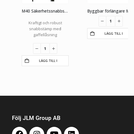
M40 Säkerhetssnabbstämp
Byggbar förlängare M40. 750 mm.
Kraftigt och robust
snabbstämp med
LÄGG TILL I
gaffellåsning
VARUKORG
LÄGG TILL I
VARUKORG
Följ JLM Group AB