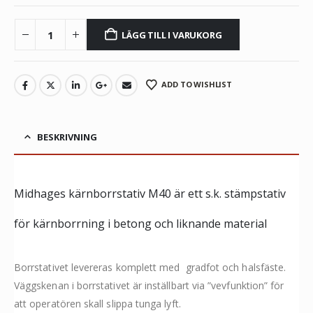
LÄGG TILL I VARUKORG
ADD TO WISHLIST
BESKRIVNING
Midhages kärnborrstativ M40 är ett s.k. stämpstativ
för kärnborrning i betong och liknande material
Borrstativet levereras komplett med gradfot och halsfäste.
Väggskenan i borrstativet är inställbart via ”vevfunktion” för
att operatören skall slippa tunga lyft.