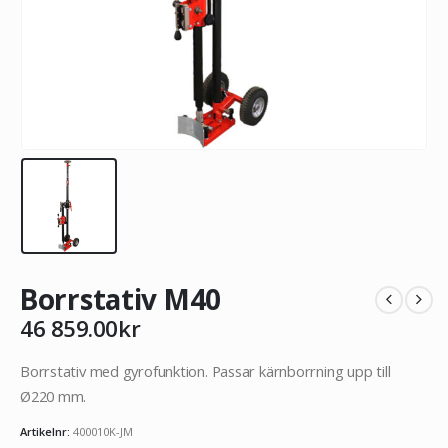
Borrstativ M40
46 859.00
kr
Borrstativ med gyrofunktion. Passar kärnborrning upp till
Ø220 mm.
Artikelnr:
400010K-JM