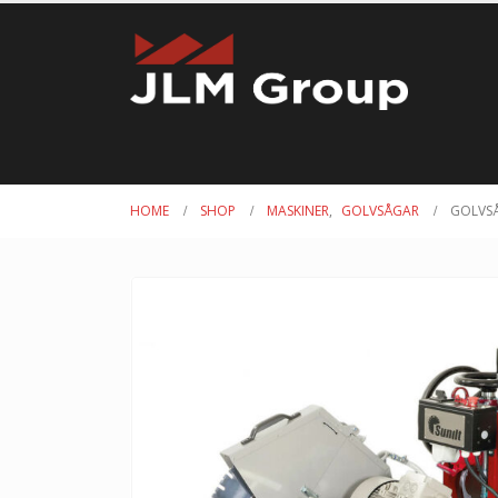
HOME
SHOP
MASKINER
,
GOLVSÅGAR
GOLVS