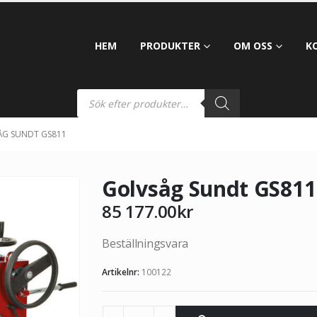
HEM
PRODUKTER
OM OSS
K
ÅG SUNDT GS811
Golvsåg Sundt GS811
85 177.00
kr
Beställningsvara
Artikelnr:
100122