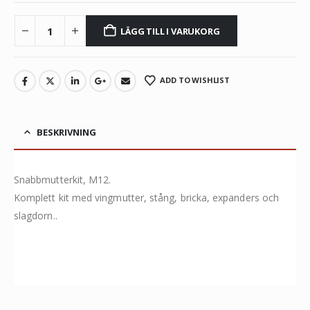
LÄGG TILL I VARUKORG
ADD TO WISHLIST
BESKRIVNING
Snabbmutterkit, M12.
Komplett kit med vingmutter, stång, bricka, expanders och
slagdorn..