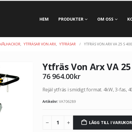
HEM
PRODUKTER
OM OSS
K
, NÅLHACKOR
,
YTFRÄSAR VON ARX
,
YTFRÄSAR
YTFRÄS VON ARX VA 25 S 40
Ytfräs Von Arx VA 25
76 964.00
kr
Rejäl ytfräs i smidigt format. 4kW,
3-fas, 4
Artikelnr:
VA706289
LÄGG TILL I VARUKO