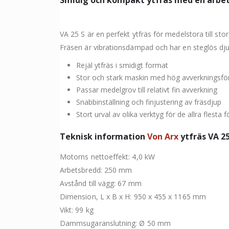
Smidig och kompakt ytfräs med en arbe
VA 25 S är en perfekt ytfräs för medelstora till stor
Fräsen är vibrationsdämpad och har en steglös dju
Rejäl ytfräs i smidigt format
Stor och stark maskin med hög avverkningsf
Passar medelgrov till relativt fin avverkning
Snabbinställning och finjustering av fräsdjup
Stort urval av olika verktyg för de allra fles
Teknisk information
Von Arx
ytfräs VA 25
Motorns nettoeffekt: 4,0 kW
Arbetsbredd: 250 mm
Avstånd till vägg: 67 mm
Dimension, L x B x H: 950 x 455 x 1165 mm
Vikt: 99 kg
Dammsugaranslutning: Ø 50 mm