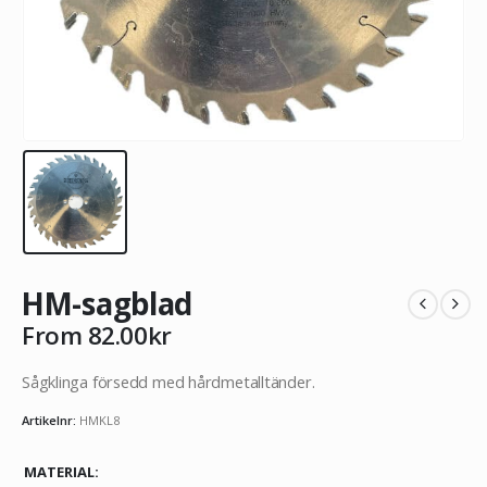
HM-sagblad
From
82.00
kr
Sågklinga försedd med hårdmetalltänder.
Artikelnr:
HMKL8
MATERIAL