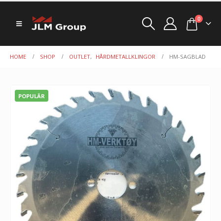
0
HOME
SHOP
OUTLET
,
HÅRDMETALLKLINGOR
HM-SAGBLAD
POPULÄR