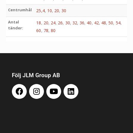
Centrumhål
25,4
,
10
,
20
,
30
Antal
18
,
20
,
24
,
26
,
30
,
32
,
36
,
40
,
42
,
48
,
50
,
54
,
tänder:
60
,
78
,
80
Följ JLM Group AB