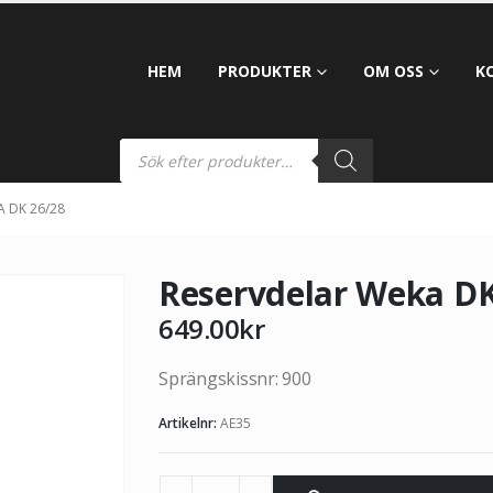
HEM
PRODUKTER
OM OSS
K
 DK 26/28
Reservdelar Weka DK
649.00
kr
Sprängskissnr: 900
Artikelnr:
AE35