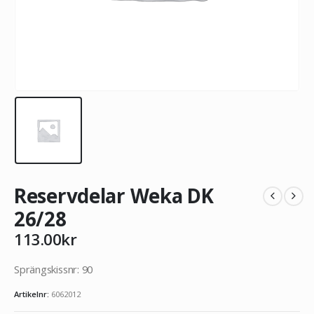
Reservdelar Weka DK
26/28
113.00
kr
Sprängskissnr: 90
Artikelnr:
6062012