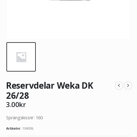
Reservdelar Weka DK
26/28
3.00
kr
Sprängskissnr: 160
Artikelnr:
104006