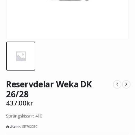
Reservdelar Weka DK
26/28
437.00
kr
Sprängskissnr: 410
Artikelnr:
SR70203C