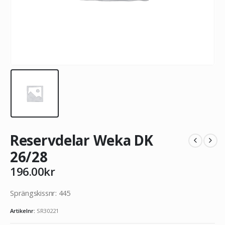
Reservdelar Weka DK
26/28
196.00
kr
Sprängskissnr: 445
Artikelnr:
SR30221