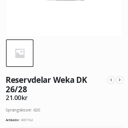
Reservdelar Weka DK
26/28
21.00
kr
Sprängskissnr: 620
Artikelnr:
4031162