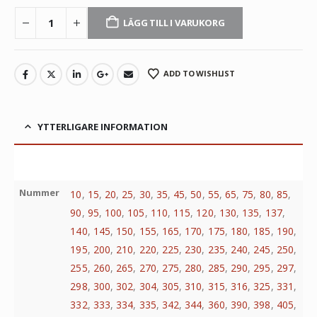
LÄGG TILL I VARUKORG
ADD TO WISHLIST
YTTERLIGARE INFORMATION
Nummer
10
,
15
,
20
,
25
,
30
,
35
,
45
,
50
,
55
,
65
,
75
,
80
,
85
,
90
,
95
,
100
,
105
,
110
,
115
,
120
,
130
,
135
,
137
,
140
,
145
,
150
,
155
,
165
,
170
,
175
,
180
,
185
,
190
,
195
,
200
,
210
,
220
,
225
,
230
,
235
,
240
,
245
,
250
,
255
,
260
,
265
,
270
,
275
,
280
,
285
,
290
,
295
,
297
,
298
,
300
,
302
,
304
,
305
,
310
,
315
,
316
,
325
,
331
,
332
,
333
,
334
,
335
,
342
,
344
,
360
,
390
,
398
,
405
,