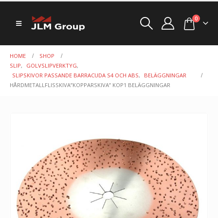
0
HOME
SHOP
SLIP
,
GOLVSLIPVERKTYG
,
SLIPSKIVOR PASSANDE BARRACUDA S4 OCH ABS
,
BELÄGGNINGAR
HÅRDMETALLFLISSKIVA”KOPPARSKIVA” KOP1 BELÄGGNINGAR