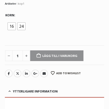
Artikelnr:
kop1
KORN
16
24
LÄGG TILL I VARUKORG
ADD TO WISHLIST
YTTERLIGARE INFORMATION