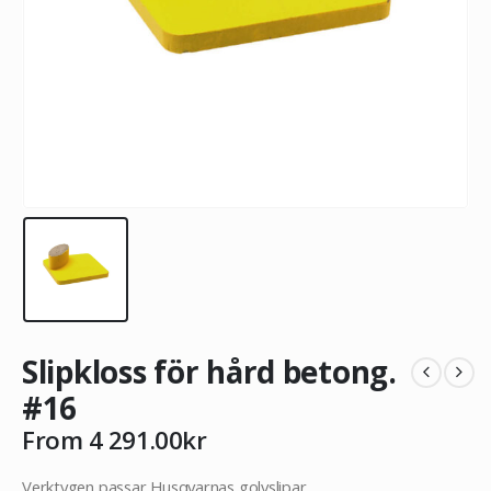
Slipkloss för hård betong.
#16
From
4 291.00
kr
Verktygen passar Husqvarnas golvslipar.