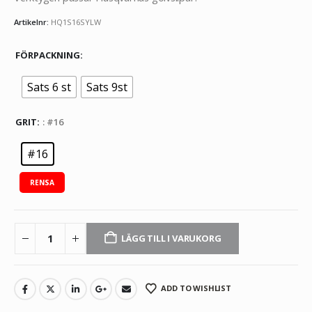
Artikelnr:
HQ1S16SYLW
FÖRPACKNING
Sats 6 st
Sats 9st
GRIT
: #16
#16
RENSA
LÄGG TILL I VARUKORG
ADD TO WISHLIST