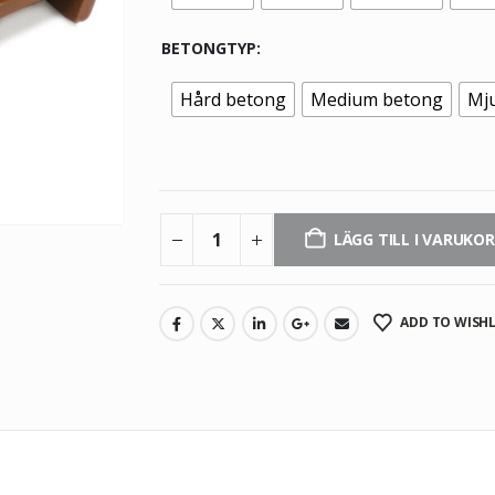
BETONGTYP
Hård betong
Medium betong
Mj
LÄGG TILL I VARUKO
ADD TO WISHL