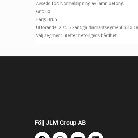
Avsedd för: Normalslipning av jämn betong.
Grit: 60
Färg: Brun
Utförande: 2 st. 6-kantiga diamantsegment 33 x 
Välj segment utefter betongens hårdhet.
Följ JLM Group AB