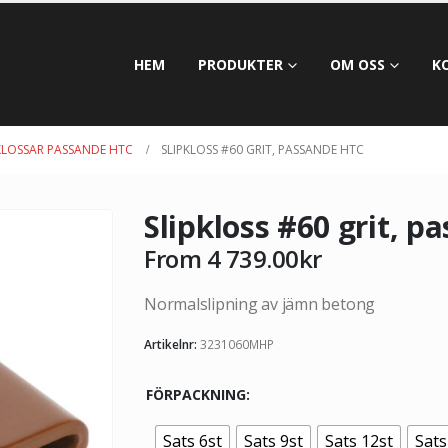
HEM
PRODUKTER
OM OSS
K
KLOSSAR PASSANDE HTC
SLIPKLOSS #60 GRIT, PASSANDE HTC
Slipkloss #60 grit, 
From
4 739.00
kr
Normalslipning av jämn betong
Artikelnr:
3231060MHP
FÖRPACKNING
Sats 6st
Sats 9st
Sats 12st
Sats