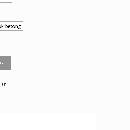
uk betong
RG
IST