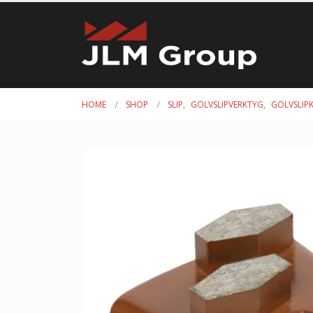
HOME
SHOP
SLIP
,
GOLVSLIPVERKTYG
,
GOLVSLIP