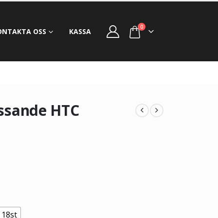
0
ONTAKTA OSS
KASSA
passande HTC
 18st