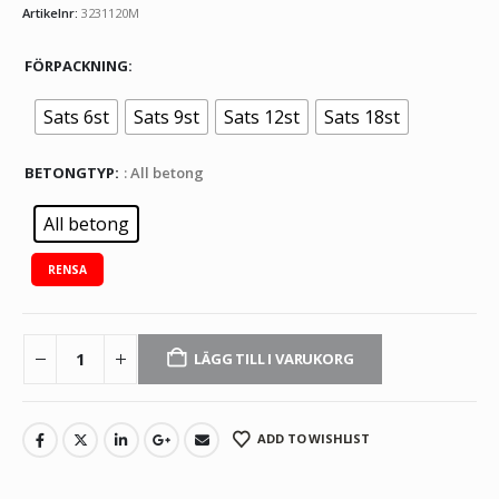
Artikelnr:
3231120M
FÖRPACKNING
Sats 6st
Sats 9st
Sats 12st
Sats 18st
BETONGTYP
: All betong
All betong
RENSA
LÄGG TILL I VARUKORG
ADD TO WISHLIST