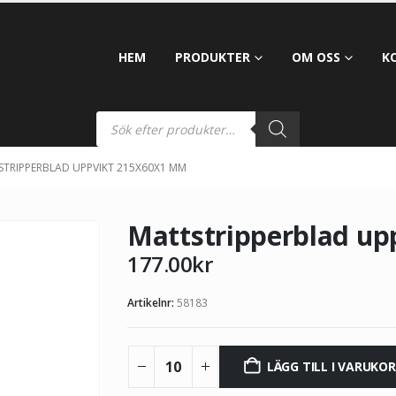
HEM
PRODUKTER
OM OSS
K
STRIPPERBLAD UPPVIKT 215X60X1 MM
Mattstripperblad u
177.00
kr
Artikelnr:
58183
LÄGG TILL I VARUKO