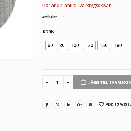
Här är en länk till verktygsskivan
Artikelnr:
SLI1
KORN
60
80
100
120
150
180
LÄGG TILL I VARUKO
ADD TO WISHL