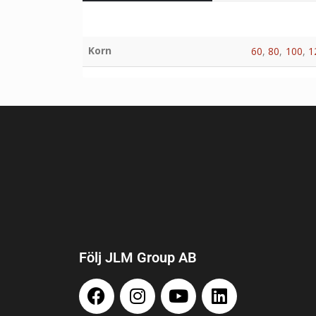
Korn
60
,
80
,
100
,
1
Följ JLM Group AB