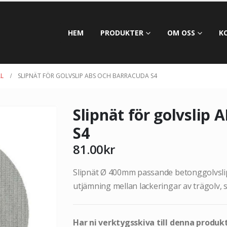
HEM
PRODUKTER
OM OSS
K
LL
SLIPNÄT FÖR GOLVSLIP ABS OCH BARRACUDA S4
Slipnät för golvslip
S4
81.00
kr
Slipnät Ø 400mm passande betonggolvsli
utjämning mellan lackeringar av trägolv, 
Har ni verktygsskiva till denna produk