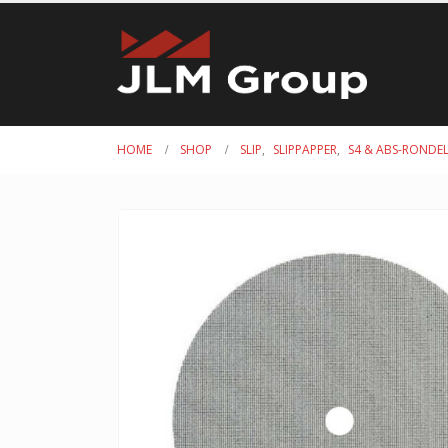
HOME
SHOP
SLIP
,
SLIPPAPPER
,
S4 & ABS-RONDE