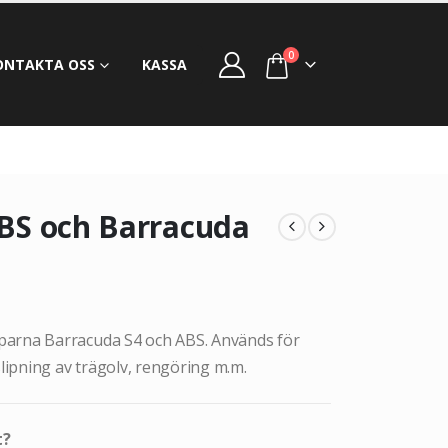
0
ONTAKTA OSS
KASSA
 ABS och Barracuda
parna Barracuda S4 och ABS. Används för
slipning av trägolv, rengöring m.m.
t?