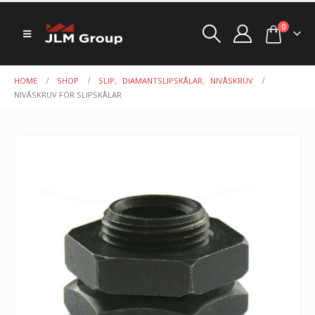
0
HOME
SHOP
SLIP
,
DIAMANTSLIPSKÅLAR
,
NIVÅSKRUV
NIVÅSKRUV FÖR SLIPSKÅLAR