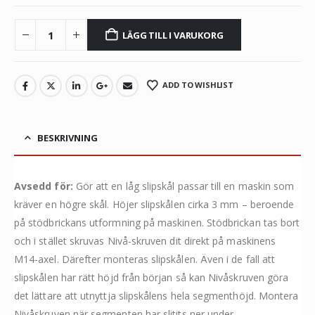
LÄGG TILL I VARUKORG
ADD TO WISHLIST
BESKRIVNING
Avsedd för:
Gör att en låg slipskål passar till en maskin som
kräver en högre skål. Höjer slipskålen cirka 3 mm – beroende
på stödbrickans utformning på maskinen. Stödbrickan tas bort
och i stället skruvas Nivå-skruven dit direkt på maskinens
M14-axel. Därefter monteras slipskålen. Även i de fall att
slipskålen har rätt höjd från början så kan Nivåskruven göra
det lättare att utnyttja slipskålens hela segmenthöjd. Montera
Nivåskruven när segmenten har slitits ner under