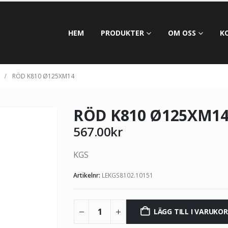
HEM
PRODUKTER
OM OSS
K
RÖD K810 Ø125XM14
RÖD K810 Ø125XM1
567.00
kr
KGS
Artikelnr:
LEKGS8102.10151
LÄGG TILL I VARUKO