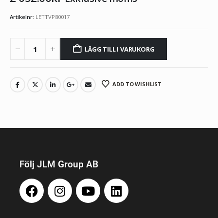
Artikelnr:
LETTVP80017
LÄGG TILL I VARUKORG
ADD TO WISHLIST
Följ JLM Group AB