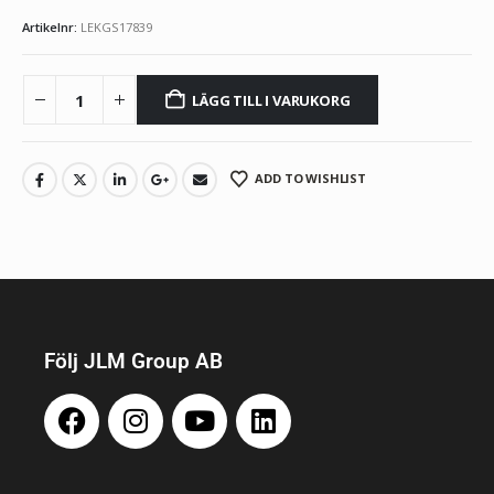
Artikelnr:
LEKGS17839
LÄGG TILL I VARUKORG
ADD TO WISHLIST
Följ JLM Group AB