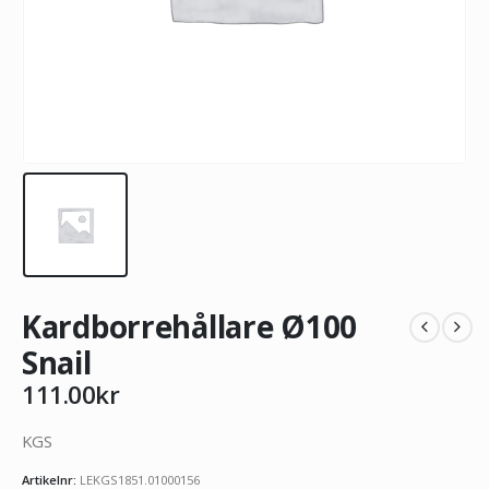
Kardborrehållare Ø100
Snail
111.00
kr
KGS
Artikelnr:
LEKGS1851.01000156