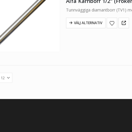
Alfa Kärnborr 1/2″ (Fröke
Tunnväggiga diamantborr (TV1) 
VÄLJ ALTERNATIV