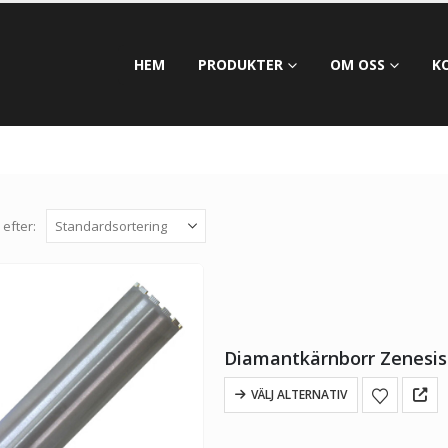
HEM
PRODUKTER
OM OSS
K
 efter:
Diamantkärnborr Zenesis 
VÄLJ ALTERNATIV