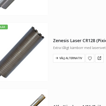
ULÄR
Zenesis Laser CR128 (Pixi
Extra tåligt kärnborr med lasers
VÄLJ ALTERNATIV