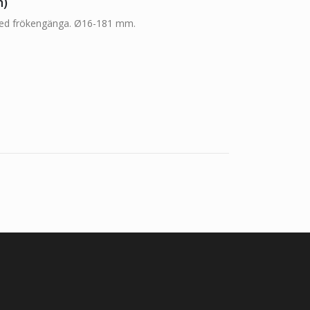
n)
med frökengänga. Ø16-181 mm.