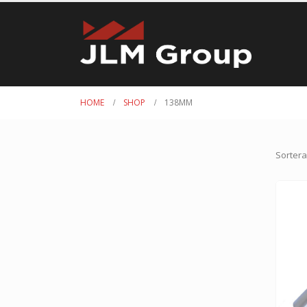
HOME
SHOP
138MM
Sortera