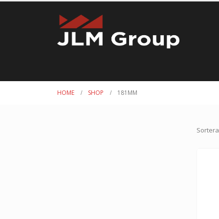
HOME
SHOP
181MM
Sortera