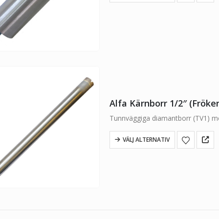
Alfa Kärnborr 1/2″ (Fröke
Tunnväggiga diamantborr (TV1) 
VÄLJ ALTERNATIV