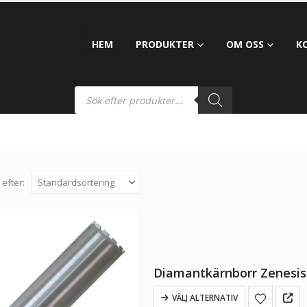
HEM
PRODUKTER
OM OSS
K
 efter:
Diamantkärnborr Zenesis 
VÄLJ ALTERNATIV