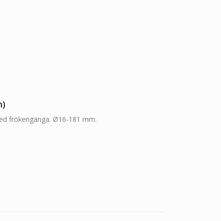
n)
med frökengänga. Ø16-181 mm.