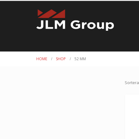
HOME
SHOP
52 MM
Sortera