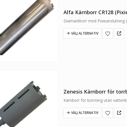
Alfa Kärnborr CR128 (Pixi
Diamantborr med Pixieanslutning 
VÄLJ ALTERNATIV
Zenesis Kärnborr för torr
Kärnborr för borrning utan vatten
VÄLJ ALTERNATIV