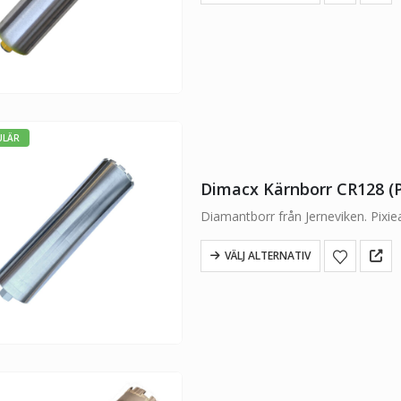
ULÄR
Dimacx Kärnborr CR128 (P
Diamantborr från Jerneviken. Pixi
VÄLJ ALTERNATIV