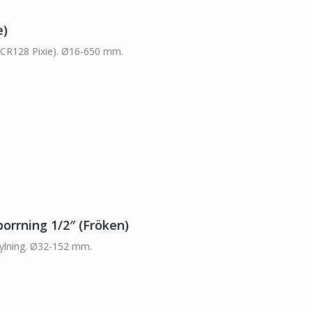
e)
(CR128 Pixie). Ø16-650 mm.
borrning 1/2″ (Fröken)
kylning. Ø32-152 mm.