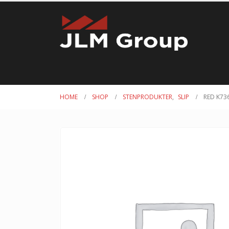
HOME
SHOP
STENPRODUKTER
,
SLIP
RED K73