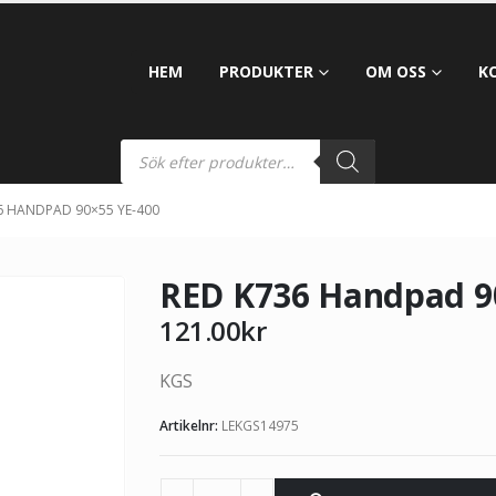
HEM
PRODUKTER
OM OSS
K
6 HANDPAD 90×55 YE-400
RED K736 Handpad 9
121.00
kr
KGS
Artikelnr:
LEKGS14975