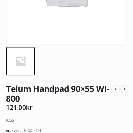
Telum Handpad 90×55 WI-
800
121.00
kr
KGS
Artikelnr:
LEKGS14744