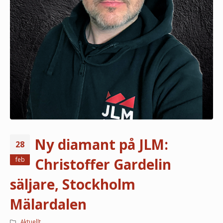
Ny diamant på JLM:
28
Christoffer Gardelin
feb
säljare, Stockholm
Mälardalen
Aktuellt