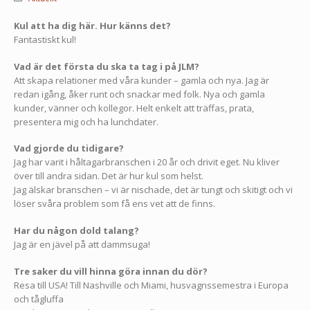
Kul att ha dig här. Hur känns det?
Fantastiskt kul!
Vad är det första du ska ta tag i på JLM?
Att skapa relationer med våra kunder – gamla och nya. Jag är
redan igång, åker runt och snackar med folk. Nya och gamla
kunder, vänner och kollegor. Helt enkelt att träffas, prata,
presentera mig och ha lunchdater.
Vad gjorde du tidigare?
Jag har varit i håltagarbranschen i 20 år och drivit eget. Nu kliver
över till andra sidan. Det är hur kul som helst.
Jag älskar branschen – vi är nischade, det är tungt och skitigt och vi
löser svåra problem som få ens vet att de finns.
Har du någon dold talang?
Jag är en jävel på att dammsuga!
Tre saker du vill hinna göra innan du dör?
Resa till USA! Till Nashville och Miami, husvagnssemestra i Europa
och tågluffa