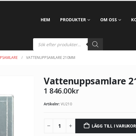
HEM
PRODUKTER
OM OSS
K
PSAMLARE
VATTENUPPSAMLARE 210MM
Vattenuppsamlare 
1 846.00
kr
Artikelnr:
VU210
LÄGG TILL I VARUKO