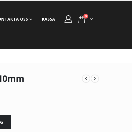
0
ONTAKTA OSS
KASSA
210mm
RG