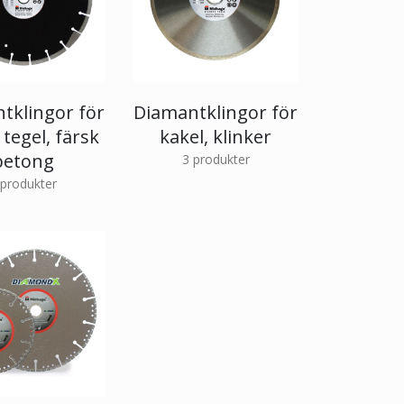
tklingor för
Diamantklingor för
, tegel, färsk
kakel, klinker
betong
3
produkter
produkter