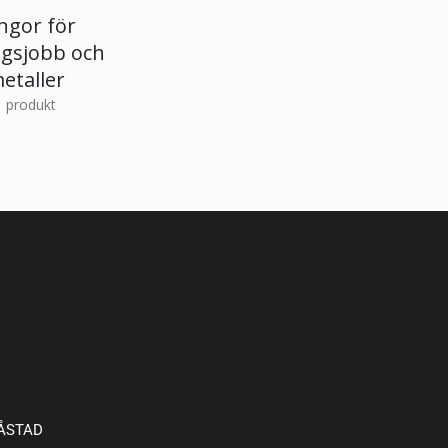
ingor för
ngsjobb och
etaller
1
produkt
BÅSTAD