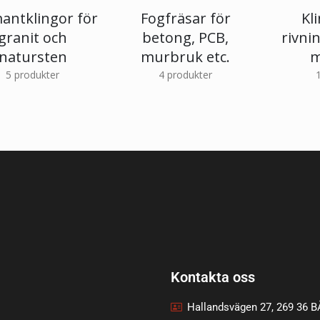
antklingor för
Fogfräsar för
Kl
granit och
betong, PCB,
rivni
natursten
murbruk etc.
m
5
produkter
4
produkter
Kontakta oss
Hallandsvägen 27, 269 36 