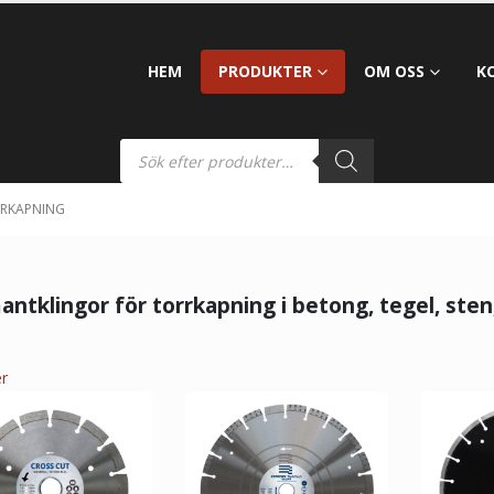
HEM
PRODUKTER
OM OSS
K
RRKAPNING
antklingor för torrkapning i betong, tegel, sten,
r