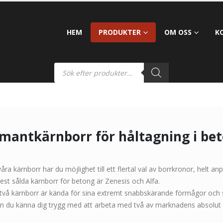
HEM
PRODUKTER
OM OSS
K
mantkärnborr för håltagning i bet
åra kärnborr har du möjlighet till ett flertal val av borrkronor, helt an
st sålda kärnborr för betong är Zenesis och Alfa.
två kärnborr är kända för sina extremt snabbskärande förmågor och si
an du känna dig trygg med att arbeta med två av marknadens absolut