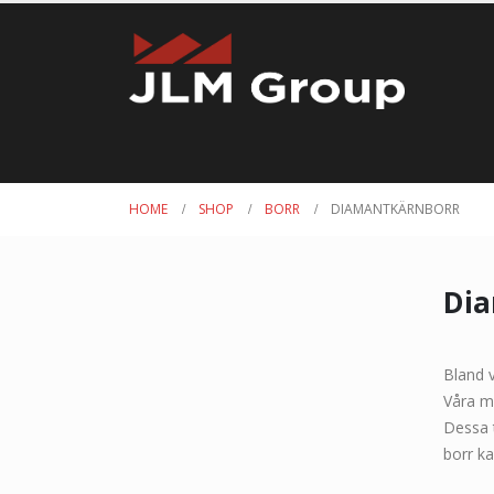
HOME
SHOP
BORR
DIAMANTKÄRNBORR
Dia
Bland v
Våra me
Dessa 
borr k