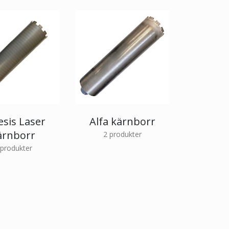
esis Laser
Alfa kärnborr
ärnborr
2
produkter
produkter