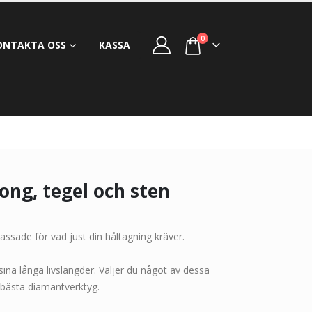
0
ONTAKTA OSS
KASSA
ong, tegel och sten
passade för vad just din håltagning kräver.
na långa livslängder. Väljer du något av dessa
 bästa diamantverktyg.