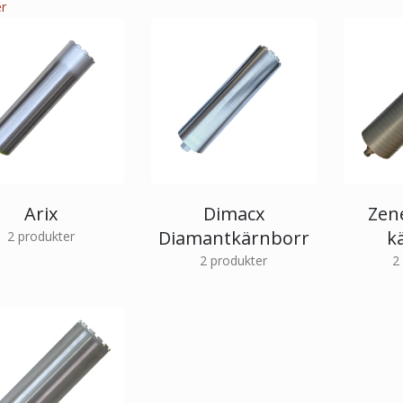
r
Arix
Dimacx
Zen
Diamantkärnborr
k
2
produkter
2
produkter
2