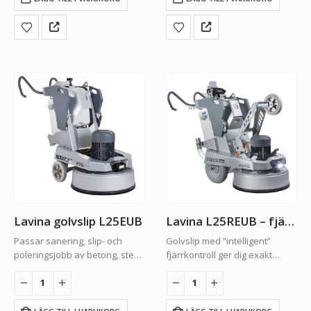
Lavina golvslip L25EUB
Lavina L25REUB – fjärrstyrd golvslip
Passar sanering, slip- och
Golvslip med ”intelligent”
poleringsjobb av betong, sten
fjärrkontroll ger dig exakt
på små till medelstora ytor.
kontroll över maskinen.