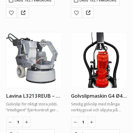
LÄGG TILL I VARUKORG
LÄGG TILL I VARUKORG
Lavina L3213REUB – fjärrstyrd golvslip
Golvslipmaskin G4 Ø400mm komplett med vikter
Golvslip för riktigt stora jobb.
Smidig golvslip med många
”Intelligent” fjärrkontroll ger
verktygsval och slipyta på
exakt kontroll över maskinen.
Ø400 mm.