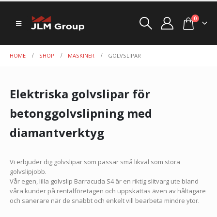
0
HOME
SHOP
MASKINER
GOLVSLIPAR
Elektriska golvslipar för
betonggolvslipning med
diamantverktyg
Vi erbjuder dig golvslipar som passar små likväl som stora
golvslipjobb.
Vår egen, lilla golvslip Barracuda S4 är en riktig slitvarg ute bland
våra kunder på rentalföretagen och uppskattas även av håltagare
och sanerare när de snabbt och enkelt vill bearbeta mindre ytor.