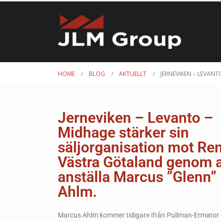
HOME
BLOG
AKTUELLT
JERNEVIKEN – LEVAN
Jerneviken – Levanto –
Midhage stärker sin
säljorganisation mot Ren
Västra Götaland genom a
anställa Marcus ”Glenn”
Ahlm.
Marcus Ahlm kommer tidigare ifrån Pullman-Ermator