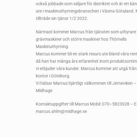
också jobbade som säljare för distriktet och är ett kän
ute i maskinuthyrningsbranschen i Västra Götaland.
tillträde sin tjänst 1/2 2022.
Närmast kommer Marcus från tjänsten som uthyrare
grävmaskiner och större maskiner hos Thörnells
Maskinuthyrning.
Marcus kommer bli en stark resurs ute bland våra ren
då han har många års erfarenhet inom produktsorti
vi erbjuder våra kunder. Marcus kommer att utgå från
kontor i Göteborg.
Vi hälsar Marcus hjärtligt välkommen till Jerneviken 
Midhage
Kontaktuppgifter till Marcus Mobil: 070–5823028 – E-
marcus.ahlm@midhage.se