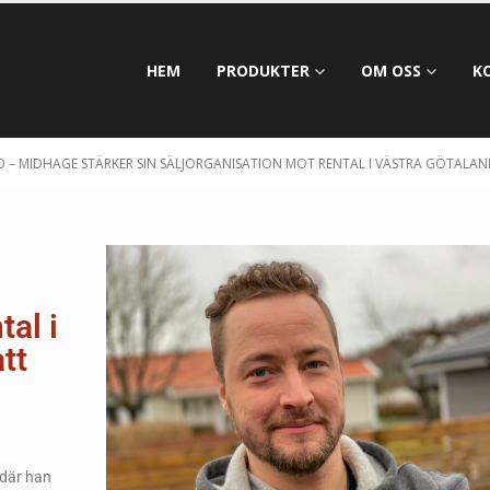
HEM
PRODUKTER
OM OSS
K
TO – MIDHAGE STÄRKER SIN SÄLJORGANISATION MOT RENTAL I VÄSTRA GÖTALA
tal i
tt
 där han