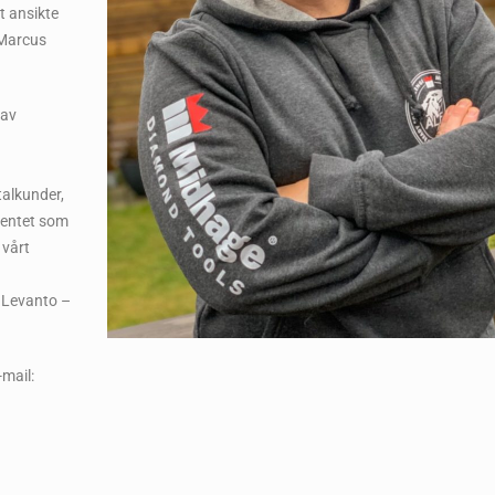
t ansikte
 Marcus
 av
talkunder,
mentet som
 vårt
– Levanto –
mail: