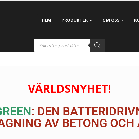
HEM
PRODUKTER
OM OSS
K
VÄRLDSNYHET!
GREEN
: DEN BATTERIDRI
AGNING AV BETONG OCH 