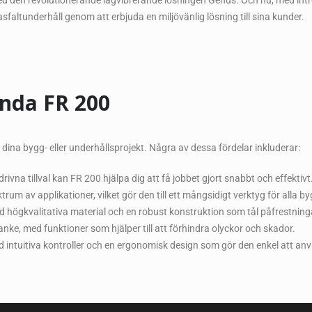
d den revolutionerande lågvibrerande lösningen Genus. Och nu, med intro
sfaltunderhåll genom att erbjuda en miljövänlig lösning till sina kunder.
ända FR 200
ina bygg- eller underhållsprojekt. Några av dessa fördelar inkluderar:
rivna tillval kan FR 200 hjälpa dig att få jobbet gjort snabbt och effektivt
um av applikationer, vilket gör den till ett mångsidigt verktyg för alla by
d högkvalitativa material och en robust konstruktion som tål påfrestninga
ke, med funktioner som hjälper till att förhindra olyckor och skador.
 intuitiva kontroller och en ergonomisk design som gör den enkel att an