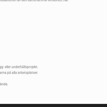
duktionen av den batteridrivna versionen, har
.
gg- eller underhållsprojekt.
rna på alla arbetsplatser.
vända.