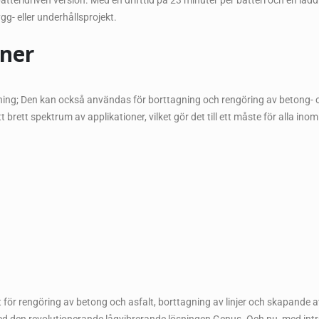
atteridriven version. Med en drifttid på 23 minuter per batteri och en la
gg- eller underhållsprojekt.
oner
ning; Den kan också användas för borttagning och rengöring av betong- o
 brett spektrum av applikationer, vilket gör det till ett måste för alla in
för rengöring av betong och asfalt, borttagning av linjer och skapande av