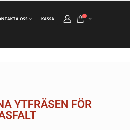
0
ONTAKTA OSS
KASSA
VNA YTFRÄSEN FÖR
ASFALT