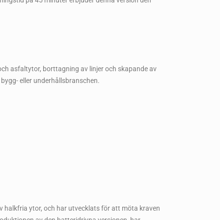
ddningstid på 45 minuter erbjuder denna version den
ch asfaltytor, borttagning av linjer och skapande av
om bygg- eller underhållsbranschen.
 halkfria ytor, och har utvecklats för att möta kraven