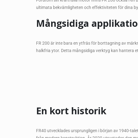
Förutom sin kraftfulla motor finns FR 200 också i en b
ultimata bekvämligheten och effektiviteten för dina by
Mångsidiga applikati
FR 200 är inte bara en ytfräs för borttagning av märk
halkfria ytor. Detta mångsidiga verktyg kan hantera ett
En kort historik
FR40 utvecklades ursprungligen i början av 1940-talet 