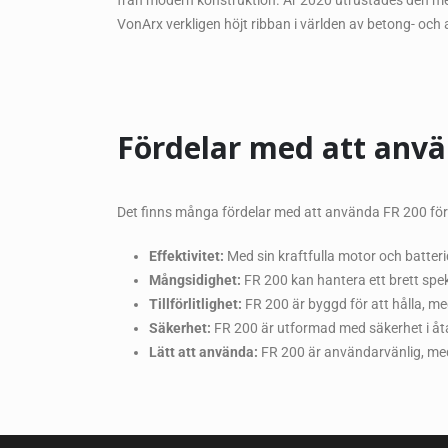
från modern konstruktion. År 2020 utrustades den me
VonArx verkligen höjt ribban i världen av betong- och a
Fördelar med att anv
Det finns många fördelar med att använda FR 200 för d
Effektivitet:
Med sin kraftfulla motor och batterid
Mångsidighet:
FR 200 kan hantera ett brett spektr
Tillförlitlighet:
FR 200 är byggd för att hålla, me
Säkerhet:
FR 200 är utformad med säkerhet i åtan
Lätt att använda:
FR 200 är användarvänlig, med