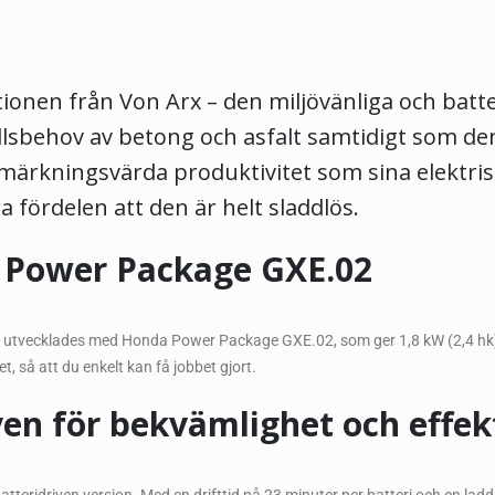
ionen från Von Arx – den miljövänliga och batt
ållsbehov av betong och asfalt samtidigt som d
rkningsvärda produktivitet som sina elektris
fördelen att den är helt sladdlös.
 Power Package GXE.02
 utvecklades med Honda Power Package GXE.02, som ger 1,8 kW (2,4 hk) 
t, så att du enkelt kan få jobbet gjort.
ven för bekvämlighet och effekt