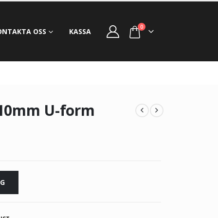
0
ONTAKTA OSS
KASSA
210mm U-form
RG