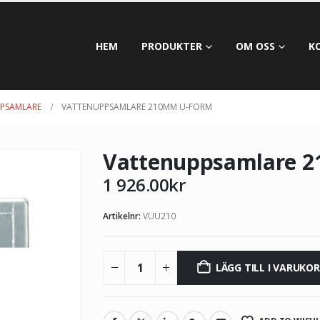
HEM
PRODUKTER
OM OSS
K
PSAMLARE
VATTENUPPSAMLARE 210MM U-FORM
Vattenuppsamlare 
1 926.00
kr
Artikelnr:
VUU210
LÄGG TILL I VARUKO