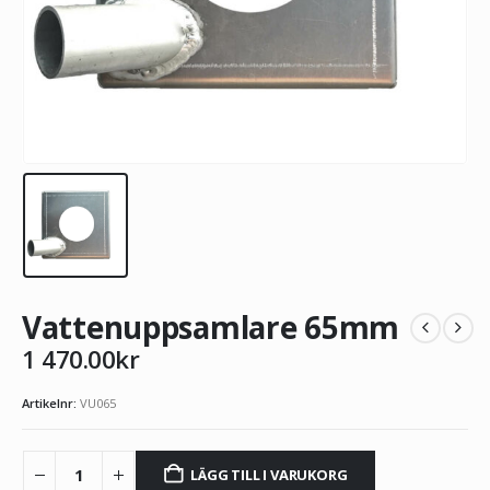
Vattenuppsamlare 65mm
1 470.00
kr
Artikelnr:
VU065
LÄGG TILL I VARUKORG