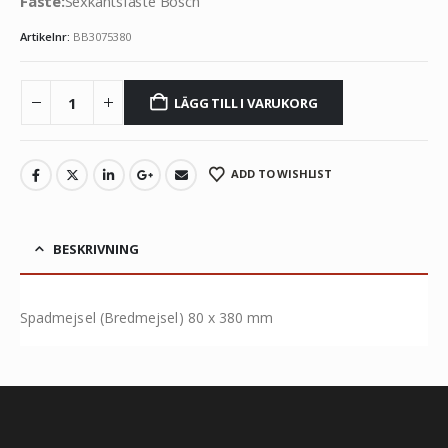
Fäste:
Sexkantsfäste Bosch
Artikelnr:
BB3075380
LÄGG TILL I VARUKORG
ADD TO WISHLIST
BESKRIVNING
Spadmejsel (Bredmejsel) 80 x 380 mm