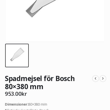
Spadmejsel för Bosch
80×380 mm
953.00
kr
Dimensioner:
80×380 mm