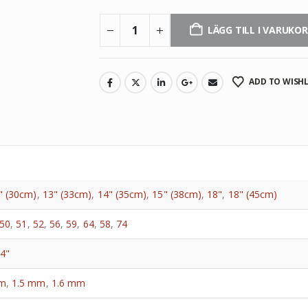
LÄGG TILL I VARUKO
ADD TO WISHL
" (30cm)
,
13" (33cm)
,
14" (35cm)
,
15" (38cm)
,
18"
,
18" (45cm)
50
,
51
,
52
,
56
,
59
,
64
,
58
,
74
/4"
mm
,
1.5 mm
,
1.6 mm