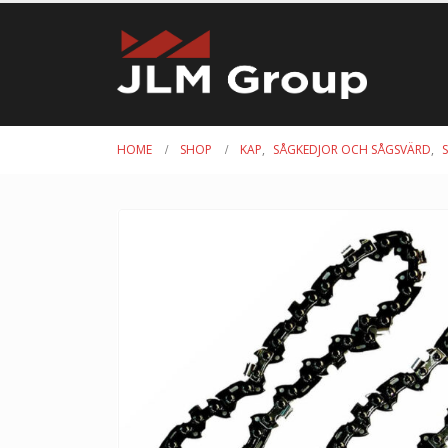
HOME
SHOP
KAP
,
SÅGKEDJOR OCH SÅGSVÄRD
,