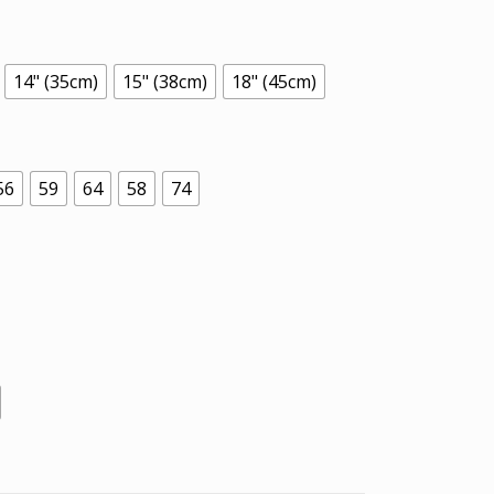
14" (35cm)
15" (38cm)
18" (45cm)
56
59
64
58
74