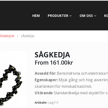
HEM
PRODUKTER
OM OSS
K
SÅGKEDJOR
SÅGKEDJA
SÅGKEDJA
From
161.00
kr
Avsedd för:
Bensindrivna och elektriska 
Egenskaper:
Mjuk gång och hög avverkni
skärlänken för minskad kastrisk.
Utörande
Standardkedja med skydd för sk
Artikelnr:
sag111