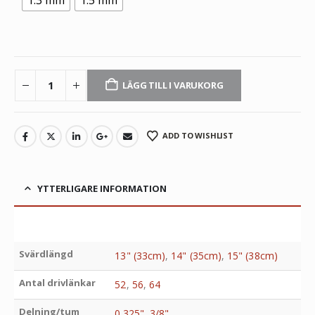
1.3 mm
1.5 mm
LÄGG TILL I VARUKORG
ADD TO WISHLIST
YTTERLIGARE INFORMATION
Svärdlängd
13" (33cm)
,
14" (35cm)
,
15" (38cm)
Antal drivlänkar
52
,
56
,
64
Delning/tum
0.325"
,
3/8"