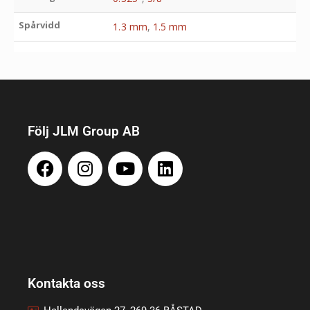
Spårvidd
1.3 mm
,
1.5 mm
Följ JLM Group AB
Kontakta oss