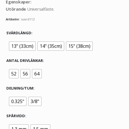
Egenskaper:
Utörande
Universalfäste.
Artikelnr:
svard112
SVÄRDLÄNGD
13" (33cm)
14" (35cm)
15" (38cm)
ANTAL DRIVLÄNKAR
52
56
64
DELNING/TUM
0.325"
3/8"
SPÅRVIDD