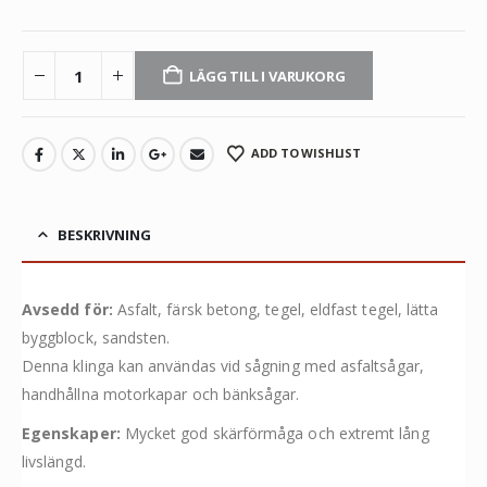
LÄGG TILL I VARUKORG
ADD TO WISHLIST
BESKRIVNING
Avsedd för:
Asfalt, färsk betong, tegel, eldfast tegel, lätta
byggblock, sandsten.
Denna klinga kan användas vid sågning med asfaltsågar,
handhållna motorkapar och bänksågar.
Egenskaper:
Mycket god skärförmåga och extremt lång
livslängd.