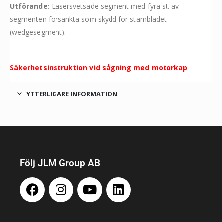
Utförande:
Lasersvetsade segment med fyra st. av
segmenten försänkta som skydd för stambladet
(wedgesegment).
Säkerhetsinstruktion vid sågning med motorkap
YTTERLIGARE INFORMATION
Följ JLM Group AB