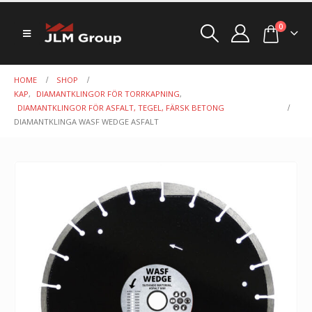
0
HOME
SHOP
KAP
,
DIAMANTKLINGOR FÖR TORRKAPNING
,
DIAMANTKLINGOR FÖR ASFALT, TEGEL, FÄRSK BETONG
DIAMANTKLINGA WASF WEDGE ASFALT