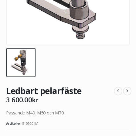
Ledbart pelarfäste
3 600.00
kr
Passande M40, M50 och M70
Artikelnr:
510920-JM