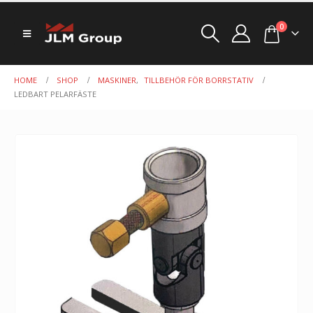
0
HOME
SHOP
MASKINER
,
TILLBEHÖR FÖR BORRSTATIV
LEDBART PELARFÄSTE