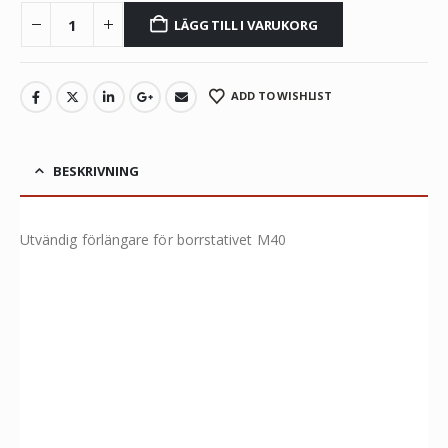
LÄGG TILL I VARUKORG
ADD TO WISHLIST
BESKRIVNING
Utvändig förlängare för borrstativet M40