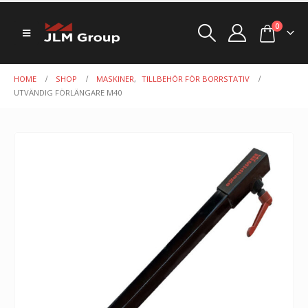
0
HOME
SHOP
MASKINER
,
TILLBEHÖR FÖR BORRSTATIV
UTVÄNDIG FÖRLÄNGARE M40