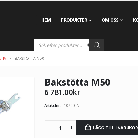
HEM
PRODUKTER
OM OSS
K
TIV
BAKSTÖTTA M50
Bakstötta M50
6 781.00
kr
Artikelnr:
510700-JM
LÄGG TILL I VARUKO