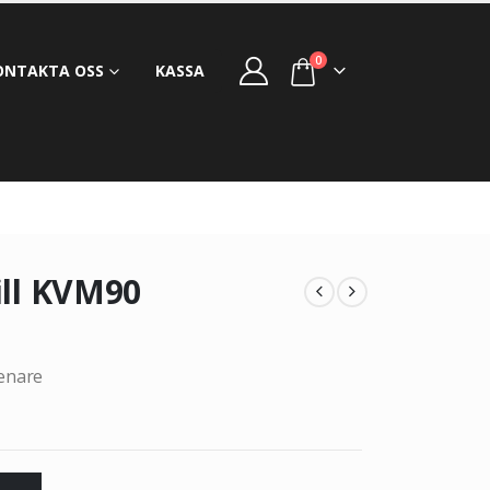
0
ONTAKTA OSS
KASSA
ill KVM90
renare