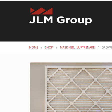
HOME
SHOP
MASKINER
,
LUFTRENARE
GROVFI