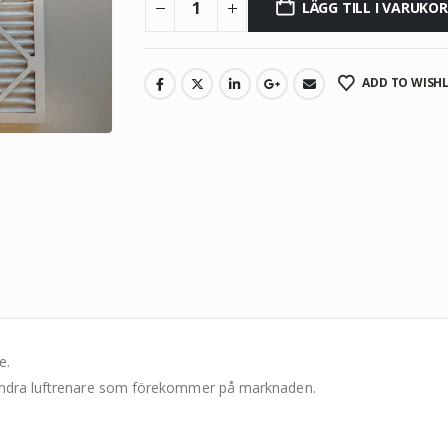
LÄGG TILL I VARUKO
ADD TO WISHL
e.
r andra luftrenare som förekommer på marknaden.