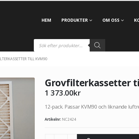
HEM
PRODUKTER
OM OSS
K
LTERKASSETTER TILL KVM90
Grovfilterkassetter t
1 373.00
kr
12-pack. Passar KVM90 och liknande luft
Artikelnr:
NC2424