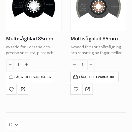
Multisågblad 85mm Bi-metall
Multisågblad 85mm Diamant
Avsedd för: För rena och
Avsedd för: För spårsågning
precisa snitt i trä, plast och
och rensning av fogar mellan
mjuk metall.Bredd: 85mmFäste:
kakel- och klinkerplattor.Bredd:
STARLOCKFörpacking: 1-Pack
85mmFäste:
STARLOCKFörpacking: 1-Pack
LÄGG TILL I VARUKORG
LÄGG TILL I VARUKORG