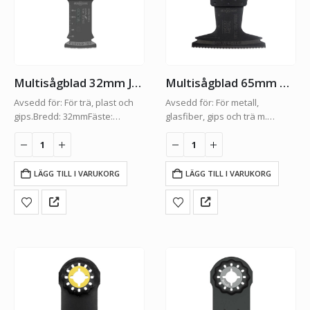
Multisågblad 32mm Japan
Multisågblad 65mm Bi-metall
Avsedd för: För trä, plast och
Avsedd för: För metall,
gips.Bredd: 32mmFäste:
glasfiber, gips och trä m.
STARLOCKFörpacking: 1-Pack
spik.Bredd: 65mmFäste:
STARLOCKFörpacking: 1-Pack
LÄGG TILL I VARUKORG
LÄGG TILL I VARUKORG