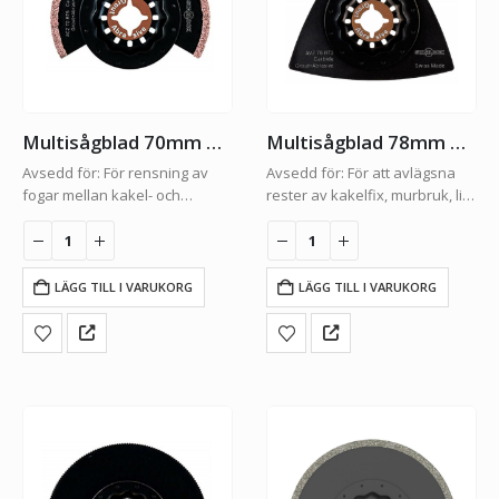
Multisågblad 70mm HM flis
Multisågblad 78mm Rasp HM flis
Avsedd för: För rensning av
Avsedd för: För att avlägsna
fogar mellan kakel- och
rester av kakelfix, murbruk, lim
klinkerplattor.Bredd:
o.d.
70mmFäste:
Bredd: 78mm
STARLOCKFörpacking: 1-Pack
Fäste: STARLOCK
Förpacking: 1-Pack
LÄGG TILL I VARUKORG
LÄGG TILL I VARUKORG